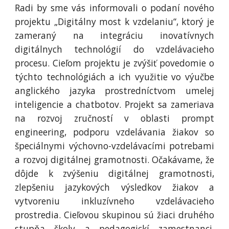
Radi by sme vás informovali o podaní nového
projektu „Digitálny most k vzdelaniu“, ktorý je
zameraný na integráciu inovatívnych
digitálnych technológií do vzdelávacieho
procesu. Cieľom projektu je zvýšiť povedomie o
týchto technológiách a ich využitie vo výučbe
anglického jazyka prostredníctvom umelej
inteligencie a chatbotov. Projekt sa zameriava
na rozvoj zručností v oblasti prompt
engineering, podporu vzdelávania žiakov so
špeciálnymi výchovno-vzdelávacími potrebami
a rozvoj digitálnej gramotnosti. Očakávame, že
dôjde k zvýšeniu digitálnej gramotnosti,
zlepšeniu jazykových výsledkov žiakov a
vytvoreniu inkluzívneho vzdelávacieho
prostredia. Cieľovou skupinou sú žiaci druhého
stupňa školy a pedagogickí zamestnanci.