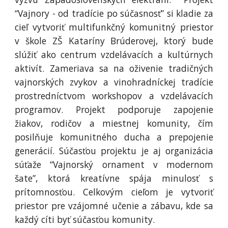
“Vajnory - od tradície po súčasnosť” si kladie za
cieľ vytvoriť multifunkčný komunitný priestor
v škole ZŠ Kataríny Brúderovej, ktorý bude
slúžiť ako centrum vzdelávacích a kultúrnych
aktivít. Zameriava sa na oživenie tradičných
vajnorských zvykov a vinohradníckej tradície
prostredníctvom workshopov a vzdelávacích
programov. Projekt podporuje zapojenie
žiakov, rodičov a miestnej komunity, čím
posilňuje komunitného ducha a prepojenie
generácií. Súčasťou projektu je aj organizácia
súťaže “Vajnorský ornament v modernom
šate”, ktorá kreatívne spája minulosť s
prítomnosťou. Celkovým cieľom je vytvoriť
priestor pre vzájomné učenie a zábavu, kde sa
každý cíti byť súčasťou komunity.